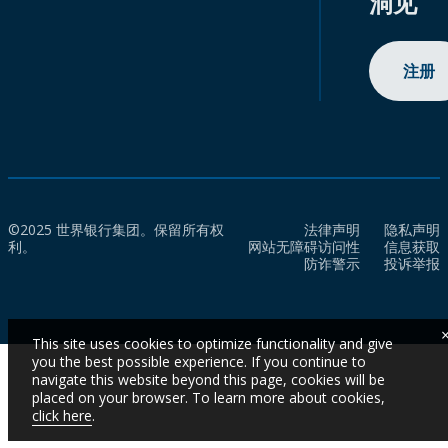
洞见
注册
©2025 世界银行集团。保留所有权
法律声明
隐私声明
利。
网站无障碍访问性
信息获取
防诈警示
投诉举报
This site uses cookies to optimize functionality and give
you the best possible experience. If you continue to
navigate this website beyond this page, cookies will be
placed on your browser. To learn more about cookies,
click here
.