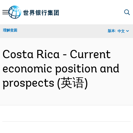
Skip
to
Main
理解贫困
版本:
中文
Navigation
Costa Rica - Current
economic position and
prospects (英语)