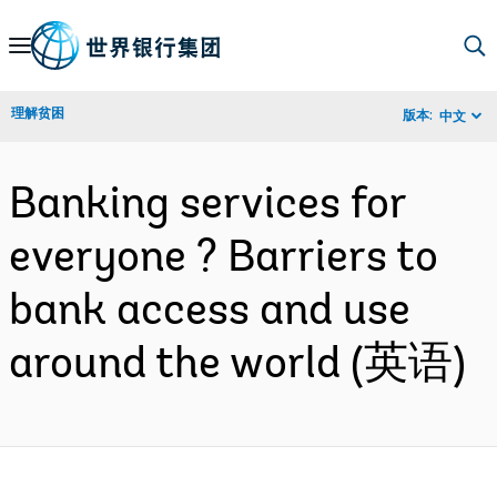
Skip
to
Main
理解贫困
版本:
中文
Navigation
Banking services for
everyone ? Barriers to
bank access and use
around the world (英语)