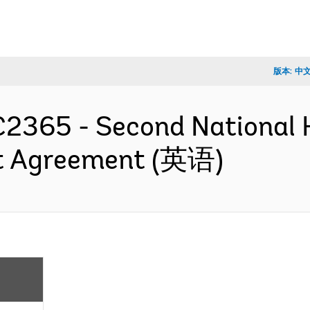
版本:
中
2365 - Second National H
t Agreement (英语)