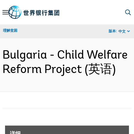
Skip
to
Main
理解贫困
版本:
中文
Navigation
Bulgaria - Child Welfare
Reform Project (英语)