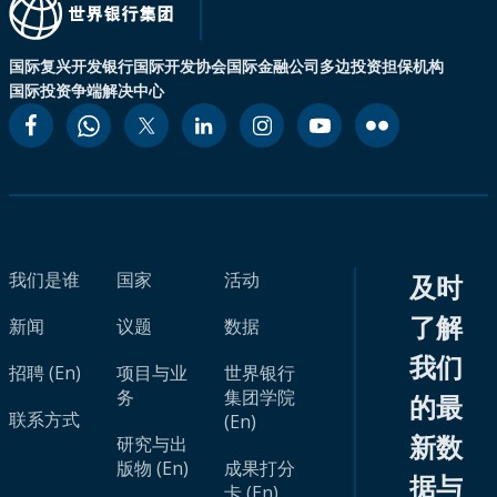
国际复兴开发银行
国际开发协会
国际金融公司
多边投资担保机构
国际投资争端解决中心
我们是谁
国家
活动
及时
了解
新闻
议题
数据
我们
招聘 (En)
项目与业
世界银行
务
集团学院
的最
联系方式
(En)
新数
研究与出
版物 (En)
成果打分
据与
卡 (En)