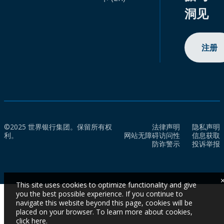
洞见
注册
©2025 世界银行集团。保留所有权
法律声明
隐私声明
利。
网站无障碍访问性
信息获取
防诈警示
投诉举报
This site uses cookies to optimize functionality and give
you the best possible experience. If you continue to
navigate this website beyond this page, cookies will be
placed on your browser. To learn more about cookies,
click here
.