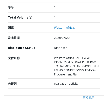
卷号
1
Total Volume(s)
1
国家
Western Africa,
发布日期
2020/07/20
Disclosure Status
Disclosed
文件名称
Western Africa - AFRICA WEST-
P153702- REGIONAL PROGRAM
TO HARMONIZE AND MODERNIZE
LIVING CONDITIONS SURVEYS -
Procurement Plan
关键词
evaluation activity
更多显示