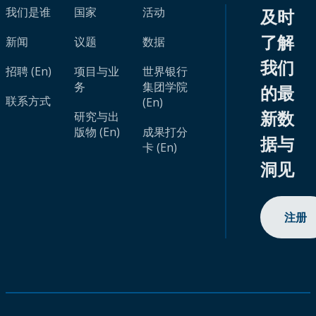
我们是谁
国家
活动
及时
了解
新闻
议题
数据
我们
招聘 (En)
项目与业
世界银行
务
集团学院
的最
联系方式
(En)
新数
研究与出
版物 (En)
成果打分
据与
卡 (En)
洞见
注册