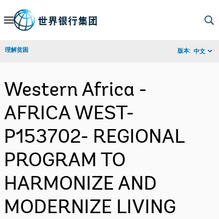
Skip
to
Main
理解贫困
版本:
中文
Navigation
Western Africa -
AFRICA WEST-
P153702- REGIONAL
PROGRAM TO
HARMONIZE AND
MODERNIZE LIVING