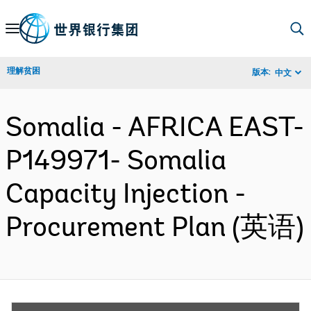
Skip
to
Main
理解贫困
版本:
中文
Navigation
Somalia - AFRICA EAST-
P149971- Somalia
Capacity Injection -
Procurement Plan (英语)