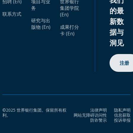
招聘 (En)
项目与业
世界银行
务
集团学院
的最
联系方式
(En)
新数
研究与出
版物 (En)
成果打分
据与
卡 (En)
洞见
注册
©2025 世界银行集团。保留所有权
法律声明
隐私声明
利。
网站无障碍访问性
信息获取
防诈警示
投诉举报