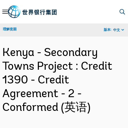
Skip
to
Main
理解贫困
版本:
中文
Navigation
Kenya - Secondary
Towns Project : Credit
1390 - Credit
Agreement - 2 -
Conformed (英语)