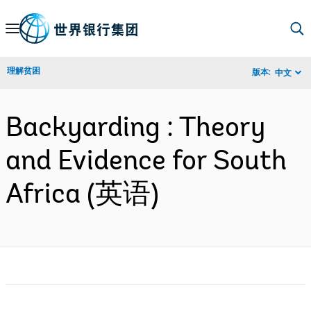
Skip
to
Main
理解贫困
版本:
中文
Navigation
Backyarding : Theory
and Evidence for South
Africa (英语)