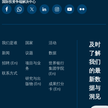
国际投资争端解决中心
我们是谁
国家
活动
及时
了解
新闻
议题
数据
我们
招聘 (En)
项目与业
世界银行
务
集团学院
的最
联系方式
(En)
新数
研究与出
版物 (En)
成果打分
据与
卡 (En)
洞见