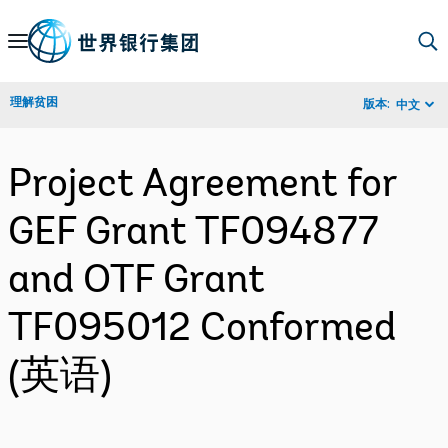
Skip
to
Main
理解贫困
版本:
中文
Navigation
Project Agreement for
GEF Grant TF094877
and OTF Grant
TF095012 Conformed
(英语)