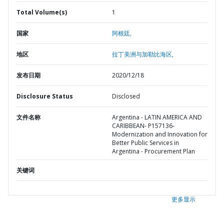
Total Volume(s)
1
国家
阿根廷,
地区
拉丁美洲与加勒比海区,
发布日期
2020/12/18
Disclosure Status
Disclosed
文件名称
Argentina - LATIN AMERICA AND
CARIBBEAN- P157136-
Modernization and Innovation for
Better Public Services in
Argentina - Procurement Plan
关键词
更多显示