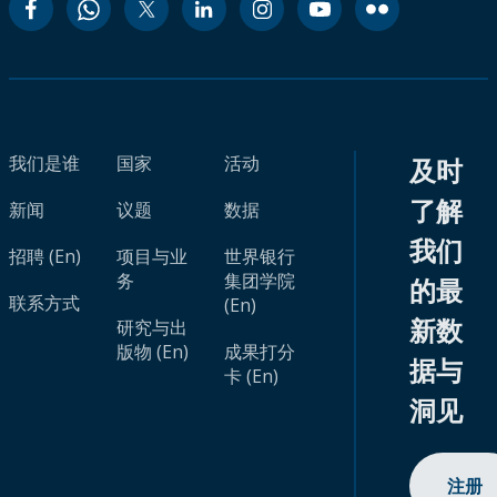
我们是谁
国家
活动
及时
了解
新闻
议题
数据
我们
招聘 (En)
项目与业
世界银行
务
集团学院
的最
联系方式
(En)
新数
研究与出
版物 (En)
成果打分
据与
卡 (En)
洞见
注册