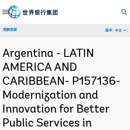
Skip
to
Main
理解贫困
版本:
中文
Navigation
Argentina - LATIN
AMERICA AND
CARIBBEAN- P157136-
Modernization and
Innovation for Better
Public Services in