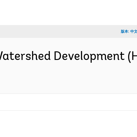
版本:
中
Watershed Development (Hil