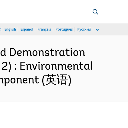
文
English
Español
Français
Português
Русский
nd Demonstration
 2) : Environmental
component (英语)