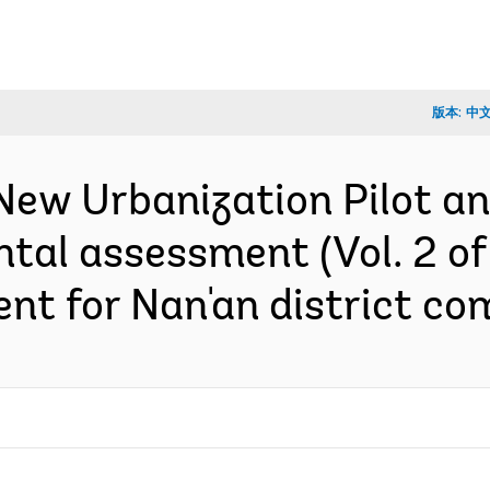
版本:
中
New Urbanization Pilot a
ntal assessment (Vol. 2 of
ent for Nan'an district 