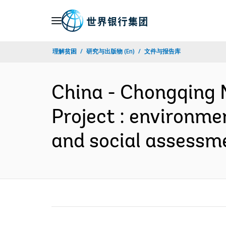
Skip
to
Main
理解贫困
研究与出版物 (En)
文件与报告库
Navigation
China - Chongqing 
Project : environme
and social assessm