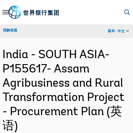
Skip
to
Main
理解贫困
版本:
中文
Navigation
India - SOUTH ASIA-
P155617- Assam
Agribusiness and Rural
Transformation Project
- Procurement Plan (英
语)