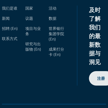
我们是谁
国家
活动
及时
了解
新闻
议题
数据
我们
招聘 (En)
项目与业
世界银行
务
集团学院
的最
联系方式
(En)
新数
研究与出
版物 (En)
成果打分
据与
卡 (En)
洞见
注册