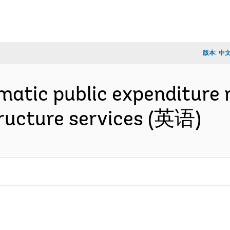
版本:
中
tic public expenditure r
structure services (英语)