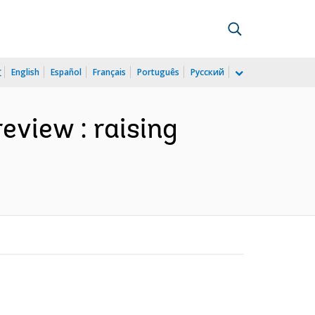
文
English
Español
Français
Português
Русский
eview : raising