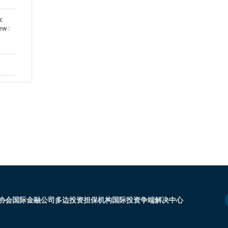
c
ew :
协会
国际金融公司
多边投资担保机构
国际投资争端解决中心