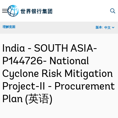
Skip
to
Main
理解贫困
版本:
中文
Navigation
India - SOUTH ASIA-
P144726- National
Cyclone Risk Mitigation
Project-II - Procurement
Plan (英语)