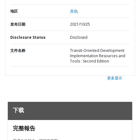
地区
其他,
发布日期
2021/10/25
Disclosure Status
Disclosed
文件名称
Transit-Oriented Development
Implementation Resources and
Tools : Second Edition
更多显示
下载
完整報告