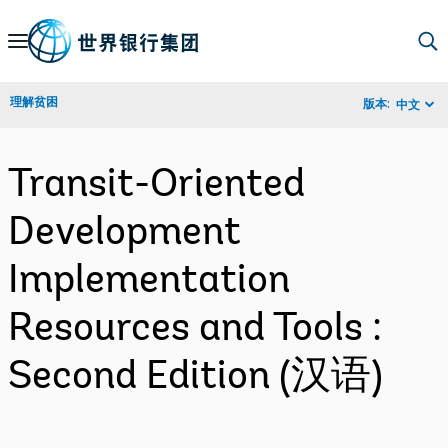
Skip
to
Main
理解贫困
版本:
中文
Navigation
Transit-Oriented
Development
Implementation
Resources and Tools :
Second Edition (汉语)