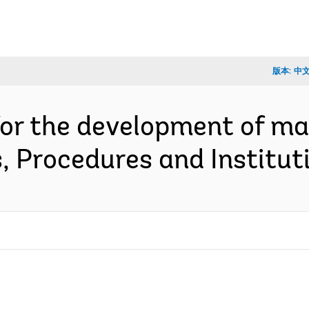
版本:
中
for the development of m
cies, Procedures and Instit