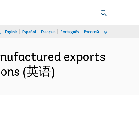
文
English
Español
Français
Português
Русский
anufactured exports
utions (英语)