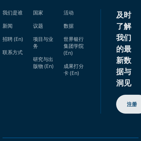
我们是谁
国家
活动
及时
了解
新闻
议题
数据
我们
招聘 (En)
项目与业
世界银行
务
集团学院
的最
联系方式
(En)
新数
研究与出
版物 (En)
成果打分
据与
卡 (En)
洞见
注册