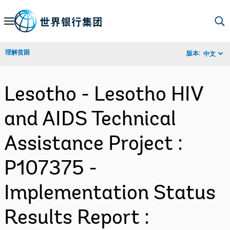
Skip
to
Main
理解贫困
版本:
中文
Navigation
Lesotho - Lesotho HIV
and AIDS Technical
Assistance Project :
P107375 -
Implementation Status
Results Report :