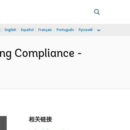
文
English
Español
Français
Português
Русский
ing Compliance -
相关链接