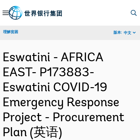
Skip
to
Main
理解贫困
版本:
中文
Navigation
Eswatini - AFRICA
EAST- P173883-
Eswatini COVID-19
Emergency Response
Project - Procurement
Plan (英语)