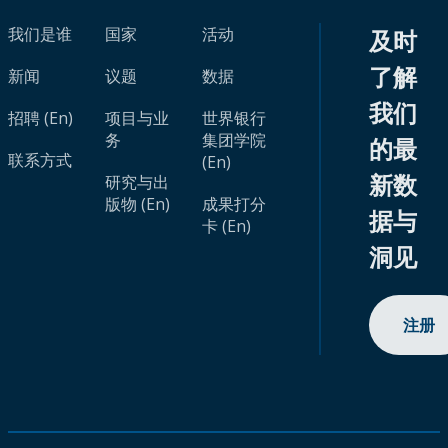
我们是谁
国家
活动
及时
了解
新闻
议题
数据
我们
招聘 (En)
项目与业
世界银行
务
集团学院
的最
联系方式
(En)
新数
研究与出
版物 (En)
成果打分
据与
卡 (En)
洞见
注册