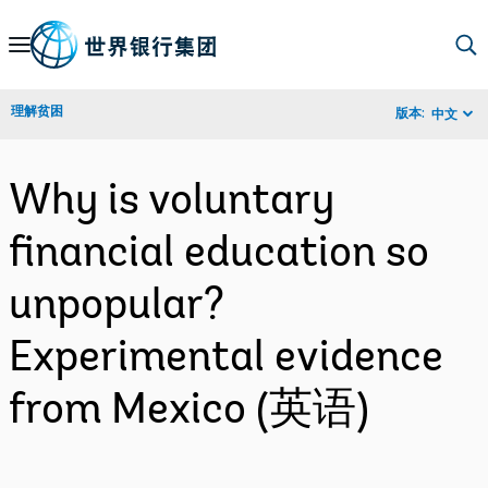
Skip
to
Main
理解贫困
版本:
中文
Navigation
Why is voluntary
financial education so
unpopular?
Experimental evidence
from Mexico (英语)