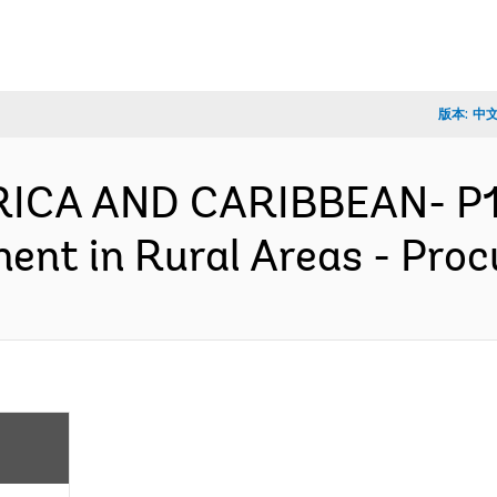
版本:
中
ERICA AND CARIBBEAN- P
ent in Rural Areas - Pro