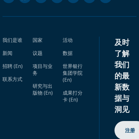
我们是谁
国家
活动
及时
了解
新闻
议题
数据
我们
招聘 (En)
项目与业
世界银行
务
集团学院
的最
联系方式
(En)
新数
研究与出
版物 (En)
成果打分
据与
卡 (En)
洞见
注册