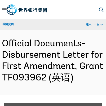
Skip
to
Main
理解贫困
版本:
中文
Navigation
Official Documents-
Disbursement Letter for
First Amendment, Grant
TF093962 (英语)