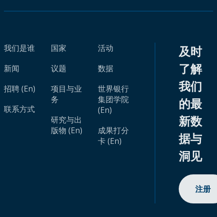
我们是谁
国家
活动
及时
了解
新闻
议题
数据
我们
招聘 (En)
项目与业
世界银行
务
集团学院
的最
联系方式
(En)
新数
研究与出
版物 (En)
成果打分
据与
卡 (En)
洞见
注册