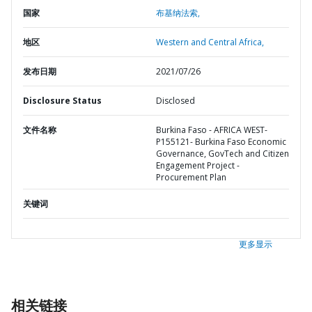
国家
布基纳法索,
地区
Western and Central Africa,
发布日期
2021/07/26
Disclosure Status
Disclosed
文件名称
Burkina Faso - AFRICA WEST-
P155121- Burkina Faso Economic
Governance, GovTech and Citizen
Engagement Project -
Procurement Plan
关键词
更多显示
相关链接