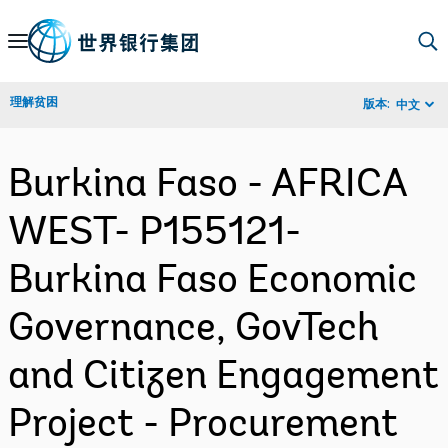
Skip
to
Main
理解贫困
版本:
中文
Navigation
Burkina Faso - AFRICA
WEST- P155121-
Burkina Faso Economic
Governance, GovTech
and Citizen Engagement
Project - Procurement