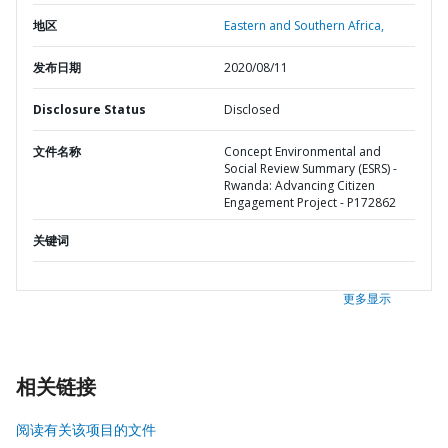
地区
Eastern and Southern Africa,
发布日期
2020/08/11
Disclosure Status
Disclosed
文件名称
Concept Environmental and
Social Review Summary (ESRS) -
Rwanda: Advancing Citizen
Engagement Project - P172862
关键词
更多显示
相关链接
阅读有关该项目的文件