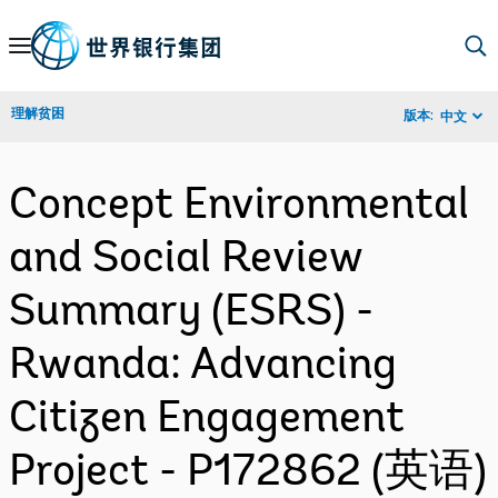
Skip
to
Main
理解贫困
版本:
中文
Navigation
Concept Environmental
and Social Review
Summary (ESRS) -
Rwanda: Advancing
Citizen Engagement
Project - P172862 (英语)