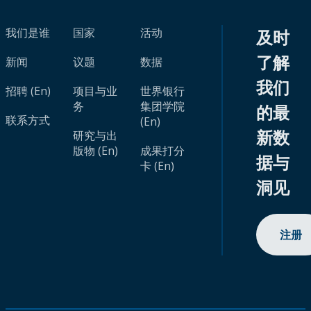
我们是谁
国家
活动
及时
了解
新闻
议题
数据
我们
招聘 (En)
项目与业
世界银行
务
集团学院
的最
联系方式
(En)
新数
研究与出
版物 (En)
成果打分
据与
卡 (En)
洞见
注册