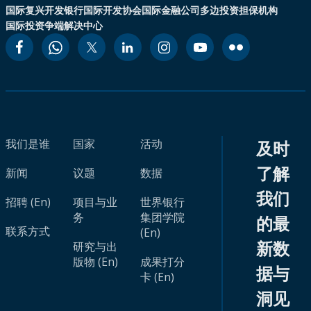
国际复兴开发银行
国际开发协会
国际金融公司
多边投资担保机构
国际投资争端解决中心
我们是谁
国家
活动
及时
了解
新闻
议题
数据
我们
招聘 (En)
项目与业
世界银行
务
集团学院
的最
联系方式
(En)
新数
研究与出
版物 (En)
成果打分
据与
卡 (En)
洞见