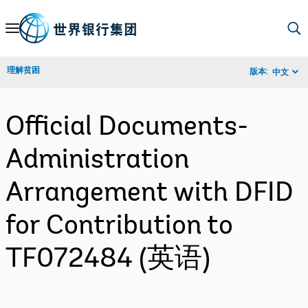
Skip
to
Main
理解贫困
版本:
中文
Navigation
Official Documents-
Administration
Arrangement with DFID
for Contribution to
TF072484 (英语)