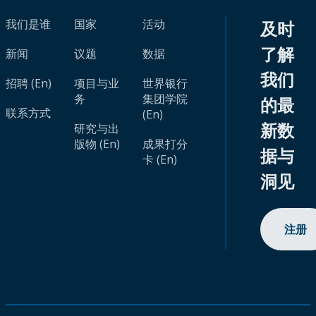
我们是谁
国家
活动
及时
了解
新闻
议题
数据
我们
招聘 (En)
项目与业
世界银行
务
集团学院
的最
联系方式
(En)
新数
研究与出
版物 (En)
成果打分
据与
卡 (En)
洞见
注册