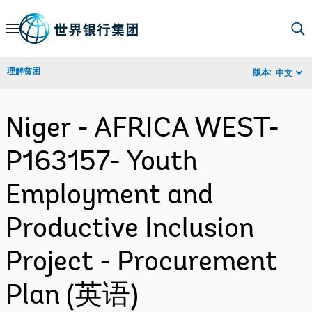
Skip
to
Main
理解贫困
版本:
中文
Navigation
Niger - AFRICA WEST-
P163157- Youth
Employment and
Productive Inclusion
Project - Procurement
Plan (英语)