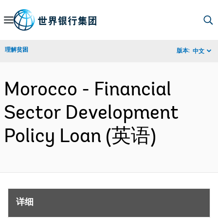
Skip
to
Main
理解贫困
版本:
中文
Navigation
Morocco - Financial
Sector Development
Policy Loan (英语)
详细