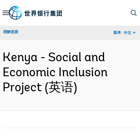
Skip
to
Main
理解贫困
版本:
中文
Navigation
Kenya - Social and
Economic Inclusion
Project (英语)