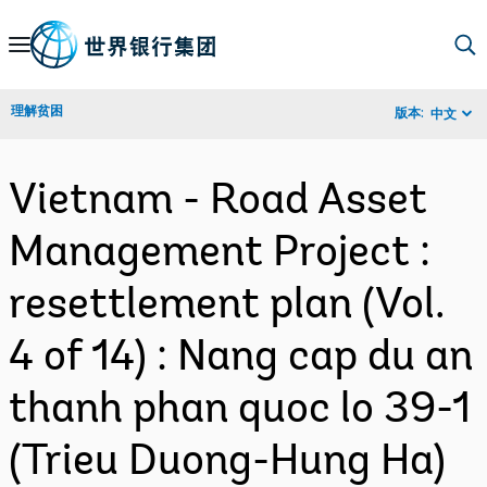
Skip
to
Main
理解贫困
版本:
中文
Navigation
Vietnam - Road Asset
Management Project :
resettlement plan (Vol.
4 of 14) : Nang cap du an
thanh phan quoc lo 39-1
(Trieu Duong-Hung Ha)