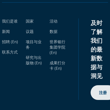
我们是谁
国家
活动
及时
了解
新闻
议题
数据
我们
招聘 (En)
项目与业
世界银行
务
集团学院
的最
联系方式
(En)
新数
研究与出
版物 (En)
成果打分
据与
卡 (En)
洞见
注册