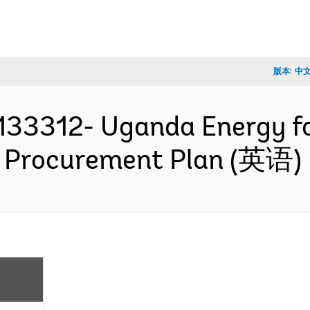
版本:
中
33312- Uganda Energy fo
 - Procurement Plan (英语)