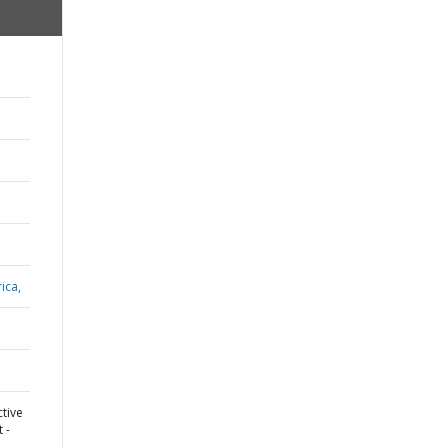
ica,
tive
 -