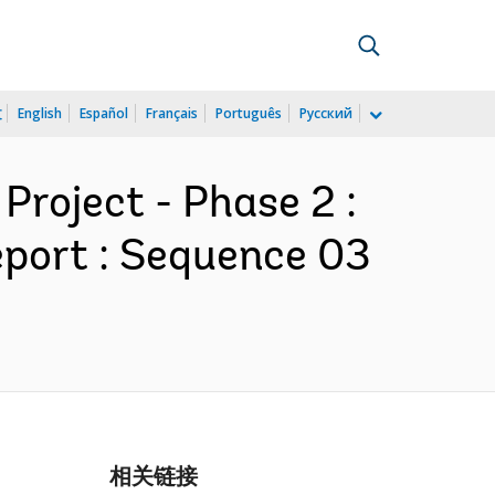
文
English
Español
Français
Português
Русский
Project - Phase 2 :
port : Sequence 03
相关链接