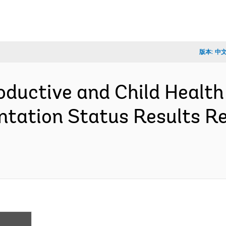
版本:
中
oductive and Child Health 
tation Status Results Re