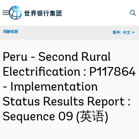
Skip
to
Main
理解贫困
版本:
中文
Navigation
Peru - Second Rural
Electrification : P117864
- Implementation
Status Results Report :
Sequence 09 (英语)