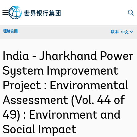
Skip
to
Main
理解贫困
版本:
中文
Navigation
India - Jharkhand Power
System Improvement
Project : Environmental
Assessment (Vol. 44 of
49) : Environment and
Social Impact