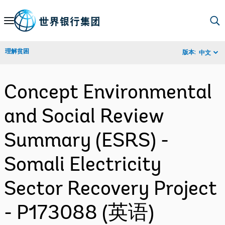
Skip
to
Main
理解贫困
版本:
中文
Navigation
Concept Environmental
and Social Review
Summary (ESRS) -
Somali Electricity
Sector Recovery Project
- P173088 (英语)