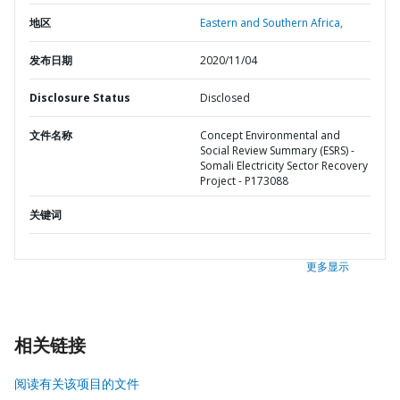
地区
Eastern and Southern Africa,
发布日期
2020/11/04
Disclosure Status
Disclosed
文件名称
Concept Environmental and
Social Review Summary (ESRS) -
Somali Electricity Sector Recovery
Project - P173088
关键词
更多显示
相关链接
阅读有关该项目的文件