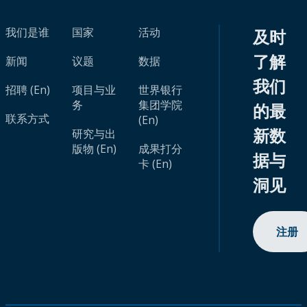
我们是谁
国家
活动
及时
了解
新闻
议题
数据
我们
招聘 (En)
项目与业
世界银行
务
集团学院
的最
联系方式
(En)
新数
研究与出
版物 (En)
成果打分
据与
卡 (En)
洞见
注册