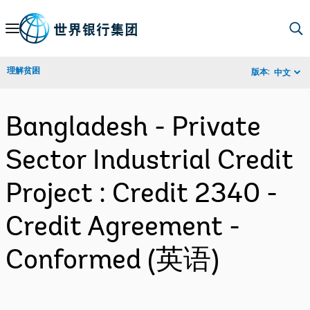
Skip
to
Main
理解贫困
版本:
中文
Navigation
Bangladesh - Private
Sector Industrial Credit
Project : Credit 2340 -
Credit Agreement -
Conformed (英语)