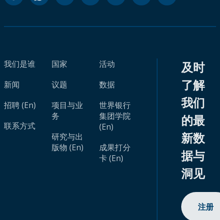
我们是谁
国家
活动
及时
了解
新闻
议题
数据
我们
招聘 (En)
项目与业
世界银行
务
集团学院
的最
联系方式
(En)
新数
研究与出
版物 (En)
成果打分
据与
卡 (En)
洞见
注册