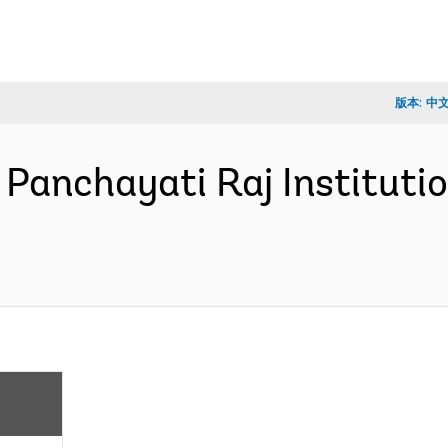
版本:
中
 Panchayati Raj Institutio