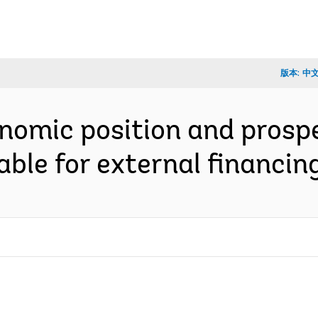
版本:
中
nomic position and prospec
table for external financ