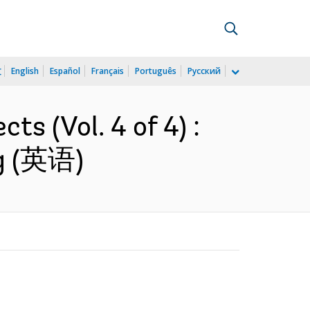
文
English
Español
Français
Português
Русский
ts (Vol. 4 of 4) :
ing (英语)