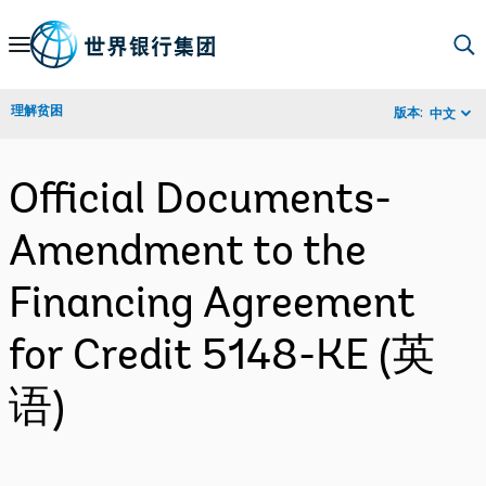
Skip
to
Main
理解贫困
版本:
中文
Navigation
Official Documents-
Amendment to the
Financing Agreement
for Credit 5148-KE (英
语)