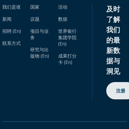
我们是谁
国家
活动
及时
了解
新闻
议题
数据
我们
招聘 (En)
项目与业
世界银行
务
集团学院
的最
联系方式
(En)
新数
研究与出
版物 (En)
成果打分
据与
卡 (En)
洞见
注册