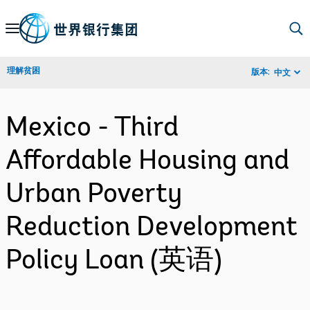
Skip
to
Main
理解贫困
版本:
中文
Navigation
Mexico - Third
Affordable Housing and
Urban Poverty
Reduction Development
Policy Loan (英语)