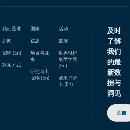
我们是谁
国家
活动
及时
了解
新闻
议题
数据
我们
招聘 (En)
项目与业
世界银行
务
集团学院
的最
联系方式
(En)
新数
研究与出
版物 (En)
成果打分
据与
卡 (En)
洞见
注册