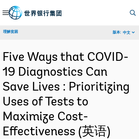
Skip
to
Main
理解贫困
版本:
中文
Navigation
Five Ways that COVID-
19 Diagnostics Can
Save Lives : Prioritizing
Uses of Tests to
Maximize Cost-
Effectiveness (英语)