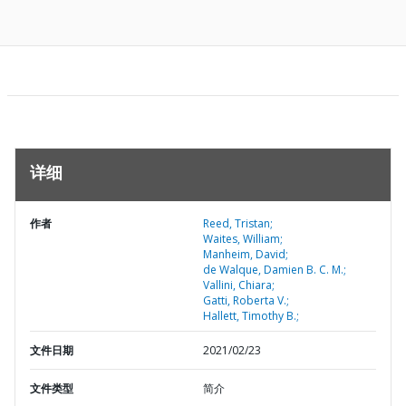
详细
作者
Reed, Tristan;
Waites, William;
Manheim, David;
de Walque, Damien B. C. M.;
Vallini, Chiara;
Gatti, Roberta V.;
Hallett, Timothy B.;
文件日期
2021/02/23
文件类型
简介