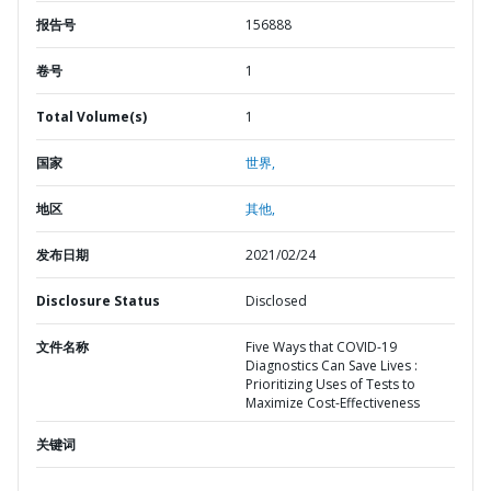
报告号
156888
卷号
1
Total Volume(s)
1
国家
世界,
地区
其他,
发布日期
2021/02/24
Disclosure Status
Disclosed
文件名称
Five Ways that COVID-19
Diagnostics Can Save Lives :
Prioritizing Uses of Tests to
Maximize Cost-Effectiveness
关键词