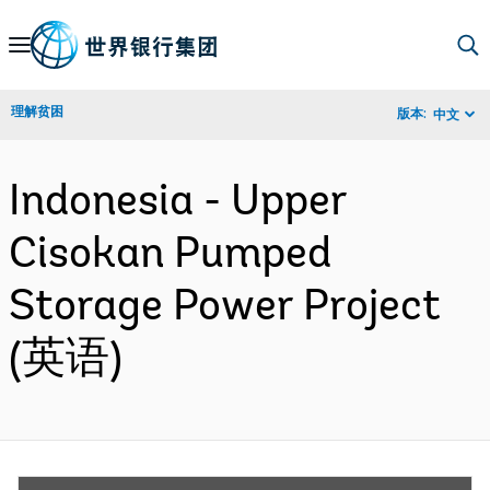
Skip
to
Main
理解贫困
版本:
中文
Navigation
Indonesia - Upper
Cisokan Pumped
Storage Power Project
(英语)