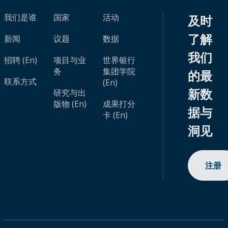
我们是谁
国家
活动
及时
了解
新闻
议题
数据
我们
招聘 (En)
项目与业
世界银行
务
集团学院
的最
联系方式
(En)
新数
研究与出
版物 (En)
成果打分
据与
卡 (En)
洞见
注册