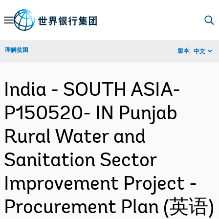
Skip
to
Main
理解贫困
版本:
中文
Navigation
India - SOUTH ASIA-
P150520- IN Punjab
Rural Water and
Sanitation Sector
Improvement Project -
Procurement Plan (英语)