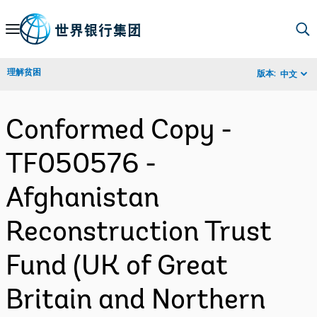
Skip
to
Main
理解贫困
版本:
中文
Navigation
Conformed Copy -
TF050576 -
Afghanistan
Reconstruction Trust
Fund (UK of Great
Britain and Northern