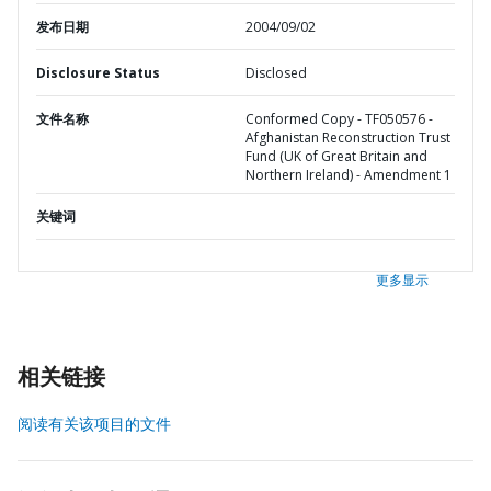
发布日期
2004/09/02
Disclosure Status
Disclosed
文件名称
Conformed Copy - TF050576 -
Afghanistan Reconstruction Trust
Fund (UK of Great Britain and
Northern Ireland) - Amendment 1
关键词
更多显示
相关链接
阅读有关该项目的文件