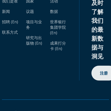
我们是谁
国家
活动
及时
了解
新闻
议题
数据
我们
招聘 (En)
项目与业
世界银行
务
集团学院
的最
联系方式
(En)
新数
研究与出
版物 (En)
成果打分
据与
卡 (En)
洞见
注册