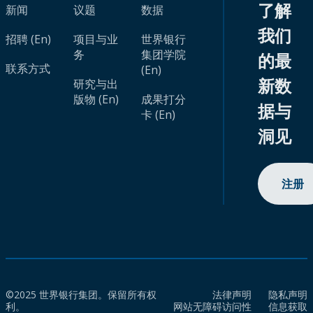
了解
新闻
议题
数据
我们
招聘 (En)
项目与业
世界银行
务
集团学院
的最
联系方式
(En)
新数
研究与出
版物 (En)
成果打分
据与
卡 (En)
洞见
注册
©2025 世界银行集团。保留所有权
法律声明
隐私声明
利。
网站无障碍访问性
信息获取