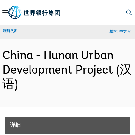
Skip
to
Main
理解贫困
版本:
中文
Navigation
China - Hunan Urban
Development Project (汉
语)
详细