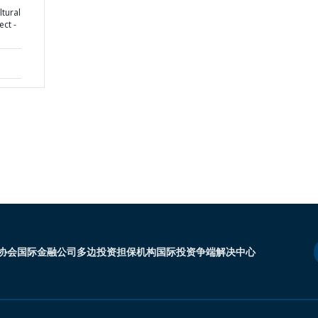
tural
ct -
协会
国际金融公司
多边投资担保机构
国际投资争端解决中心