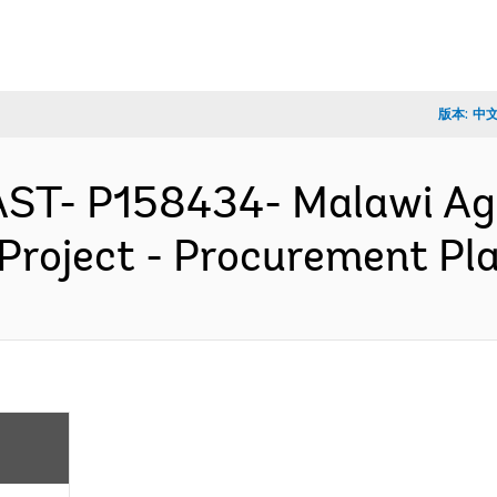
版本:
中
ST- P158434- Malawi Agr
Project - Procurement P