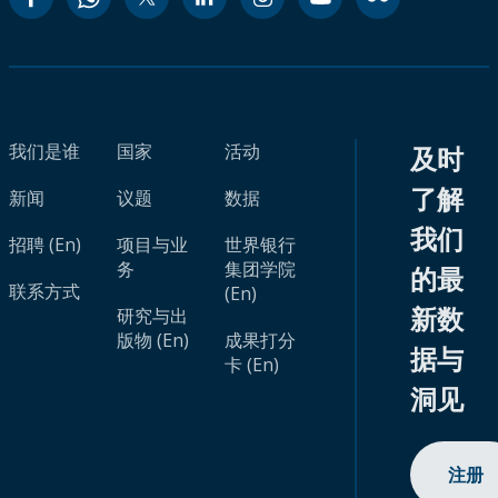
我们是谁
国家
活动
及时
了解
新闻
议题
数据
我们
招聘 (En)
项目与业
世界银行
务
集团学院
的最
联系方式
(En)
新数
研究与出
版物 (En)
成果打分
据与
卡 (En)
洞见
注册