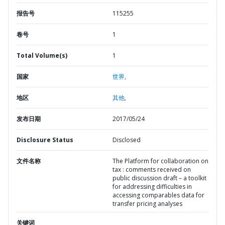
报告号
115255
卷号
1
Total Volume(s)
1
国家
世界,
地区
其他,
发布日期
2017/05/24
Disclosure Status
Disclosed
文件名称
The Platform for collaboration on
tax : comments received on
public discussion draft – a toolkit
for addressing difficulties in
accessing comparables data for
transfer pricing analyses
关键词