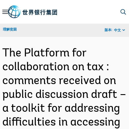
Skip
to
Main
理解贫困
版本:
中文
Navigation
The Platform for
collaboration on tax :
comments received on
public discussion draft –
a toolkit for addressing
difficulties in accessing