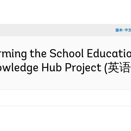
版本:
中
orming the School Educati
owledge Hub Project (英语