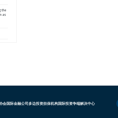
g the
m as
协会
国际金融公司
多边投资担保机构
国际投资争端解决中心