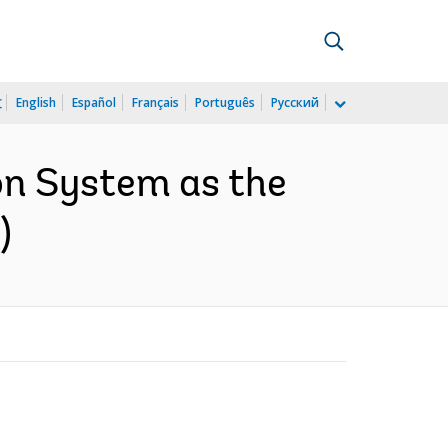
文
English
Español
Français
Português
Русский
on System as the
)