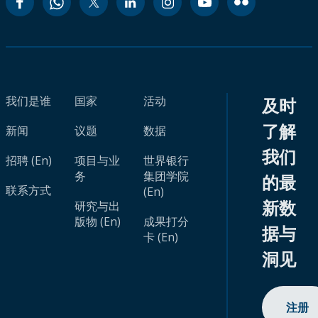
我们是谁
国家
活动
及时
了解
新闻
议题
数据
我们
招聘 (En)
项目与业
世界银行
务
集团学院
的最
联系方式
(En)
新数
研究与出
版物 (En)
成果打分
据与
卡 (En)
洞见
注册