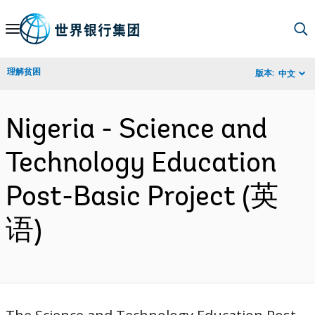
Skip
to
Main
理解贫困
版本:
中文
Navigation
Nigeria - Science and
Technology Education
Post-Basic Project (英
语)